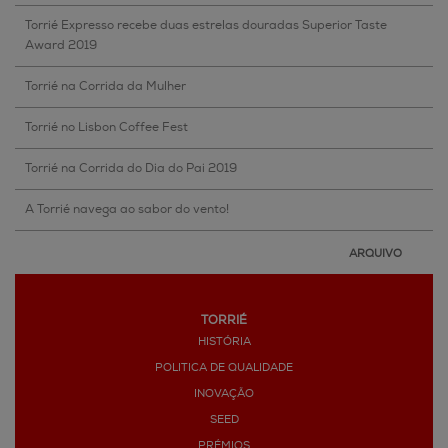
Torrié Expresso recebe duas estrelas douradas Superior Taste
Award 2019
Torrié na Corrida da Mulher
Torrié no Lisbon Coffee Fest
Torrié na Corrida do Dia do Pai 2019
A Torrié navega ao sabor do vento!
ARQUIVO
TORRIÉ
HISTÓRIA
POLITICA DE QUALIDADE
INOVAÇÃO
SEED
PRÉMIOS