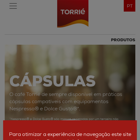
PT
PRODUTOS
CÁPSULAS
O café Torrié de sempre disponível em práticas
cápsulas compatíveis com equipamentos
Nespresso® e Dolce Gusto®*.
*Nespresso® e Dolce Gusto® são marcas registadas por um terceiro não
relacionado com a Torrié, mencionadas a título meramente informativo para os
consumidores.
Para otimizar a experiência de navegação este site