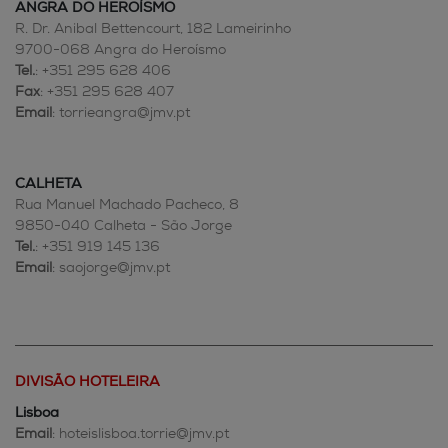
ANGRA DO HEROÍSMO
R. Dr. Anibal Bettencourt, 182 Lameirinho
9700-068 Angra do Heroísmo
Tel.
: +351 295 628 406
Fax
: +351 295 628 407
Email
: torrieangra@jmv.pt
CALHETA
Rua Manuel Machado Pacheco, 8
9850-040 Calheta - São Jorge
Tel.
: +351 919 145 136
Email
: saojorge@jmv.pt
DIVISÃO HOTELEIRA
Lisboa
Email
: hoteislisboa.torrie@jmv.pt