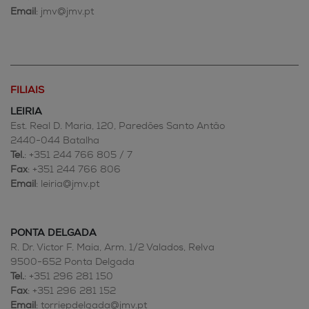
Email
: jmv@jmv.pt
FILIAIS
LEIRIA
Est. Real D. Maria, 120, Paredões Santo Antão
2440-044 Batalha
Tel.
: +351 244 766 805 / 7
Fax
: +351 244 766 806
Email
: leiria@jmv.pt
PONTA DELGADA
R. Dr. Victor F. Maia, Arm. 1/2 Valados, Relva
9500-652 Ponta Delgada
Tel.
: +351 296 281 150
Fax
: +351 296 281 152
Email
: torriepdelgada@jmv.pt