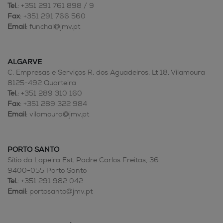
Tel.
: +351 291 761 898 / 9
Fax
: +351 291 766 560
Email
: funchal@jmv.pt
ALGARVE
C. Empresas e Serviços R. dos Aguadeiros, Lt 18, Vilamoura
8125-492 Quarteira
Tel.
: +351 289 310 160
Fax
: +351 289 322 984
Email
: vilamoura@jmv.pt
PORTO SANTO
Sítio da Lapeira Est. Padre Carlos Freitas, 36
9400-055 Porto Santo
Tel.
: +351 291 982 042
Email
: portosanto@jmv.pt