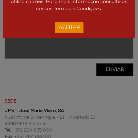
utiliza cookies. Para mais informação consulte os
nossos Termos e Condições.
ACEITAR
ENVIAR
SEDE
JMV - José Maria Vieira, SA
Rua Infante D. Henrique, 421 – Apartado 21
4436-909 Rio Tinto
Tel.
: +351 224 855 000
Fax
: +351 224 893 311