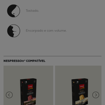
Tostado.
Encorpado e com volume.
NESPRESSO®* COMPATÍVEL