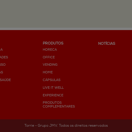
PRODUTOS
NOTÍCIAS
IA
HORECA
ADES
OFFICE
SSO
VENDING
AS
HOME
 SAÚDE
CÁPSULAS
LIVE IT WELL
EXPERIENCE
PRODUTOS
COMPLEMENTARES
Torrie - Grupo JMV. Todos os direitos reservados