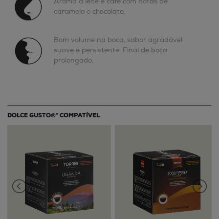
Aroma a leite e café com notas de
caramelo e chocolate.
Bom volume na boca, sabor agradável
suave e persistente. Final de boca
prolongado.
DOLCE GUSTO®* COMPATÍVEL